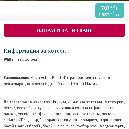
.50
707
€
.75
1383
лв.
ИЗПРАТИ ЗАПИТВАНЕ
Информация за хотела
WEBSITE
на хотела
Разположение:
Vincci Helios Beach 4* е разположен на 32 км от
международното летище Джерба и на 10 км от Мидун.
На територията на хотела:
Джакузи, 24-часова рецепция, супермаркет,
бутици, турска баня, сувенирен магазин/книжарница, фитнес зала,
масажи, минимаркет, фризьорски салон, салон за красота, места за
събития, СПА център, Ресторантьорски услуги, солариум, открит плувен
басейн, закрит басейн, басейн на покрива (rooftop pool), чадъри, кърпи,