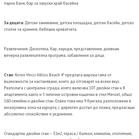
парна баня, бар за закуски край басейна
За децата:
Детски занимания, детска площадка, детски басейн, детско
столче за хранене, бебешки креватчета.
Развлечения: Дискотека, бар, лаундж, представления, дневнаи
вечерна развлекателна програма, забавления за деца.
Стаи:
Хотел Vincci Hélios Beach 4* предлага широка гама от
възможности за настаняване, които да отговарят на всеки вкус.
Разполага с централна сграда, която включва 107 двойни стаи и 8
апартамента, както и 5 типични островни къщички в стил Menzel, общо
160 семейни и двойни стаи. Освен това има 9 бунгала, разположени в
ексклузивна зона на курорта, с директен достъп до плажа, предлагащи
абсолютно спокойствие и уединение.
Стандартни двойни стаи – 32м2, тераса / балкон, климатик, отопление,