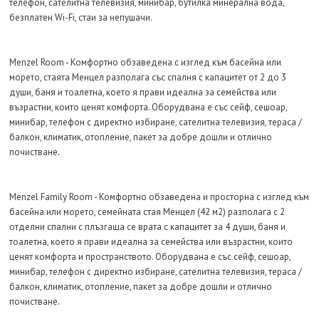
телефон, сателитна телевизия, минибар, бутилка минерална вода,
безплатен Wi-Fi, стаи за непушачи.
Menzel Room - Комфортно обзаведена с изглед към басейна или
морето, стаята Менцел разполага със спалня с капацитет от 2 до 3
души, баня и тоалетна, което я прави идеална за семейства или
възрастни, които ценят комфорта. Оборудвана е със сейф, сешоар,
минибар, телефон с директно избиране, сателитна телевизия, тераса /
балкон, климатик, отопление, пакет за добре дошли и отлично
почистване.
Menzel Family Room - Комфортно обзаведена и просторна с изглед към
басейна или морето, семейната стая Менцел (42 м2) разполага с 2
отделни спални с плъзгаща се врата с капацитет за 4 души, баня и
тоалетна, което я прави идеална за семейства или възрастни, които
ценят комфорта и пространството. Оборудвана е със сейф, сешоар,
минибар, телефон с директно избиране, сателитна телевизия, тераса /
балкон, климатик, отопление, пакет за добре дошли и отлично
почистване.