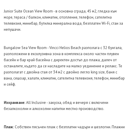
Junior Suite Ocean View Room - в основна сграда, 45 м2, гледка към
море, тераса / балкон, климатик, отопление, телефон, сателитна
телевизия, минибар, бутилка минерална вода, безплатен Wi-Fi, стаи за
непушачи.
Bungalow Sea View Room - Vincci Helios Beach разполага с 32 бунгала,
разположени в ексклузивна зона в комплекса около частен плувен
басейн и бар край басейна с директен достъп до плажа, далеч от
останалите, където да се насладите на малко уединение и релакс. Те
разполагат с двойна стая от 34 м2 с двойно легло king size, баня с
вана, сешоар, халати, климатик, сателитна телевизия, телефон, минибар
и сейф.
Изхранване:
All Inclusive - закуска, обяд и вечеря с включени
безалкохолни и алкохолни напитки местно производство.
Плаж:
Собствен пясъчен плаж с безплатни чадъри и шезлогни. Плажни