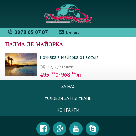
0878 05 07 07
E-mail
ПАЛМА ДЕ МАЙОРКА
Почивка в Майорка от София
8 дни / 7 нощувки
.00
.14
495
968
€ /
лв.
ЗА НАС
УСЛОВИЯ ЗА ПЪТУВАНЕ
КОНТАКТИ