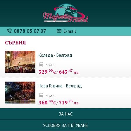
0878 05 07 07
E-mail
СЪРБИЯ
Коледа - Белград
4 дни
.00
.47
329
643
€ /
лв.
Нова Година - Белград
4 дни
.00
.75
368
719
€ /
лв.
ЗА НАС
УСЛОВИЯ ЗА ПЪТУВАНЕ