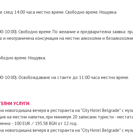
е след 14:00 часа местно време. Свободно време. Нощувка.
00-10:00). Свободно време. По желание и предварителна заявка: п
ю и неограничена консумация на местни алкохолни и безалкохолн
ободно време. Нощувка.
00-10:00). Освобождаване на стаите до 11:00 часа местно време.
ЕЛНИ УСЛУГИ:
а новогодишна вечеря в ресторанта на "City Hotel Belgrade" с му
ия на местни напитки, при минимум 20 записани туристи - местат
енно - 100 EUR ∕ 195.58 BGN от 12 год.
а новогодишна вечеря в ресторанта на "City Hotel Belgrade" с му