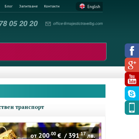
Блог
Запитване
Контакти
English
бствен транспорт
.00
.17
200
391
от
€ /
лв.