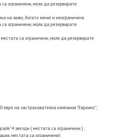
а са ограничени, моля да резервирате
зика на живо, богато меню и неограничена
а са ограничени, моля да резервирате
 - местата са ограничени, моля да резервирате
0 евро на застрахователна компания "Евроинс";
rade"4 звезди ( местата са ограничени ) ;
ция, местата са ограничени);