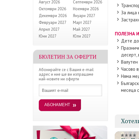
Август 2026
Септември 2026
Транспор
Октомври 2026
Ноември 2026
За лица 
Декември 2026
Януари 2027
Застрахо
Февруари 2027
Март 2027
Април 2027
Май 2027
ПОЛЕЗНА 
Юни 2027
Юли 2027
Дете до 
Празничн
десерт, 
БЮЛЕТИН ЗА ОФЕРТИ
Валутен 
Часово в
Абонирайте се с Вашия e-mail
адрес и ние ще ви изпращаме
Няма мед
най-новите ни оферти
Българс
месеца с
Хотел