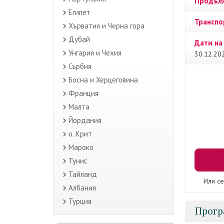
Продълж
Египет
Транспо
Хърватия и Черна гора
Дубай
Дати на
Унгария и Чехия
30.12.202
Сърбия
Босна и Херцеговина
Франция
Малта
Йордания
о. Крит
Мароко
Тунис
Тайланд
Или се
Албания
Турция
Прогр