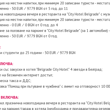
ия на местни напитки, при минимум 20 записани туристи - местат
енно - 50 EUR ∕ 97.79 BGN от 5 год. до 11
а новогодишна вечеря в ресторанта на "City Hotel Belgrade" с му
ия на местни напитки, при минимум 20 записани туристи - местат
енно - 0 EUR ∕ 0 BGN от 0 год. до 4
е за ползване на паркинг в "City Hotel Belgrade" (за 1 автомобил)
енно - 50 EUR ∕ 97.79 BGN от 0 год.
:
и студенти до 25 години - 50 EUR ∕ 97.79 BGN
КЛЮЧВА:
и със закуски в хотел "Belgrade City Hotel" 4 звезди в Белград;
е на безжичен интернет достъп;
ческа такса и ДДС;
вка "Помощ при пътуване в чужбина" с лимит на отговорност 10 00
 ВКЛЮЧВА:
вкл. празнична новогодишна вечеря в ресторанта на "City Hotel Belg
 на паркинг∕гараж в хотела (необходима е предварителна резерва