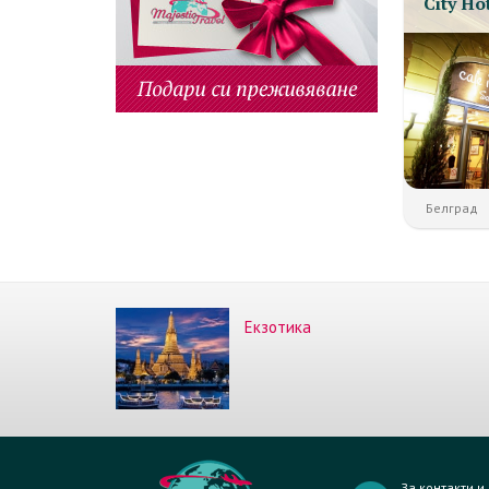
City Ho
Белград
Екзотика
За контакти 