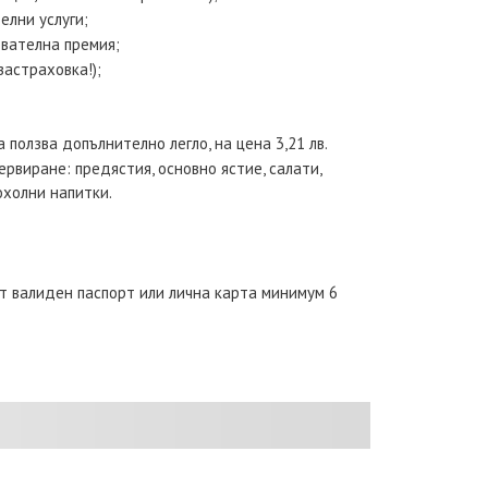
елни услуги;
ователна премия;
застраховка!);
 ползва допълнително легло, на цена 3,21 лв.
рвиране: предястия, основно ястие, салати,
охолни напитки.
т валиден паспорт или лична карта минимум 6