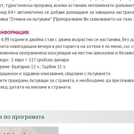
т, туристическа програма, всички останали неспоменати допълнит
над 64 г. автоматично се добавя доплащане за завишена застрах
вка "Отмяна на пътуване" (Препоръчваме Ви сключването на тази 
ИНФОРМАЦИЯ:
6,99 години в двойна стая с двама възрастни се настанява, без да
ата новогодишна вечеря в ресторанта на хотела е по меню, със се
включена неограничена консумация на местни алкохолни и безалк
курс: 1 евро = 117 сръбски динара
реме: България 12 ч.; Сърбия 11 ч.
ицински и здравни изисквания, свързани с пътуването.
ките граждани, пътуващи за страната, е необходимо да притежава
лед датата на влизане в страната.
и по програмата