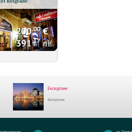
tel Belgrade
.00
200
€
.17
391
лв.
Екскурзии
Екскурзии
и информация
гр. Пловд