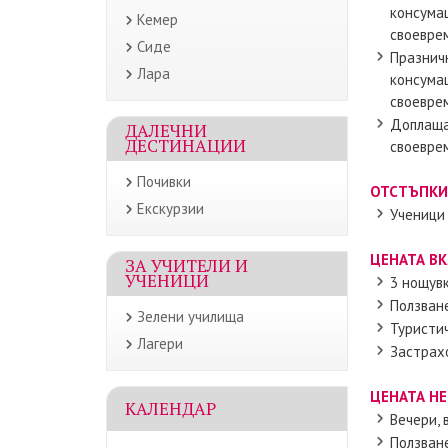
консумац
Кемер
своеврем
Сиде
Празничн
Лара
консумац
своеврем
Доплащан
ДАЛЕЧНИ
ДЕСТИНАЦИИ
своеврем
Почивки
ОТСТЪПКИ
Екскурзии
Ученици 
ЦЕНАТА В
ЗА УЧИТЕЛИ И
УЧЕНИЦИ
3 нощувк
Ползван
Зелени училища
Туристи
Лагери
Застрахо
ЦЕНАТА НЕ
КАЛЕНДАР
Вечери, 
Ползване