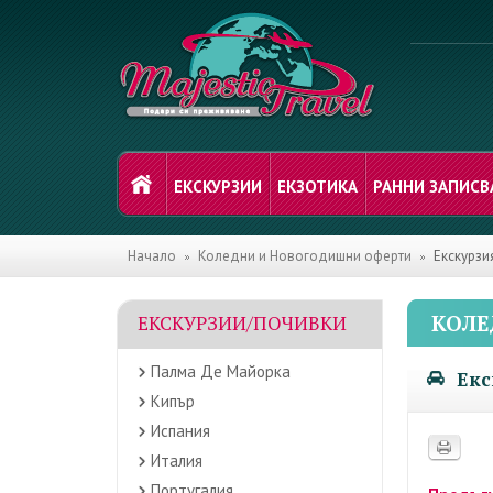
ЕКСКУРЗИИ
ЕКЗОТИКА
РАННИ ЗАПИСВ
Начало
Коледни и Новогодишни оферти
Екскурзи
КОЛЕ
ЕКСКУРЗИИ/ПОЧИВКИ
Палма Де Майорка
Екс
Кипър
Испания
Италия
Португалия