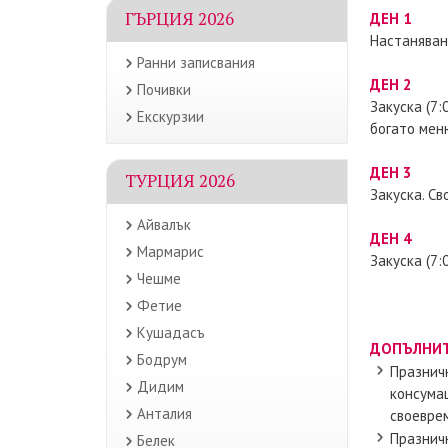
ГЪРЦИЯ 2026
ДЕН 1
Настаняван
Ранни записвания
ДЕН 2
Почивки
Закуска (7:
Екскурзии
богато мен
ДЕН 3
ТУРЦИЯ 2026
Закуска. Св
Айвалък
ДЕН 4
Мармарис
Закуска (7:
Чешме
Фетие
Кушадасъ
ДОПЪЛНИТ
Бодрум
Празничн
Дидим
консумац
Анталия
своеврем
Празничн
Белек