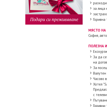
разходи
за лица 
застрахо
Горивна 
МЯСТО НА 
София, авт
ПОЛЕЗНА 
Екскурз
За да се
на догов
За посе
Валутен 
Часово в
Хотел "S
Предлага
с телеви
Пътуван
Горивни 