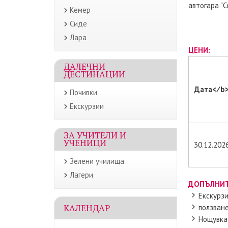
автогара "С
Кемер
Сиде
Лара
ЦЕНИ:
ДАЛЕЧНИ
ДЕСТИНАЦИИ
Дата<∕b
Почивки
Екскурзии
ЗА УЧИТЕЛИ И
УЧЕНИЦИ
30.12.202
Зелени училища
Лагери
ДОПЪЛНИТ
Екскурзи
КАЛЕНДАР
ползване
Нощувка 