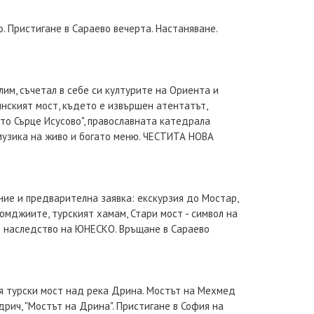
о. Пристигане в Сараево вечерта. Настаняване.
им, съчетал в себе си културите на Ориента и
инският мост, където е извършен атентатът,
то Сърце Исусово", православната катедрала
музика на живо и богато меню. ЧЕСТИТА НОВА
ние и предварителна заявка: екскурзия до Мостар,
юмджиите, турският хамам, Стари мост - символ на
о наследство на ЮНЕСКО. Връщане в Сараево
рия турски мост над река Дрина. Мостът на Мехмед
рич, "Мостът на Дрина". Пристигане в София на