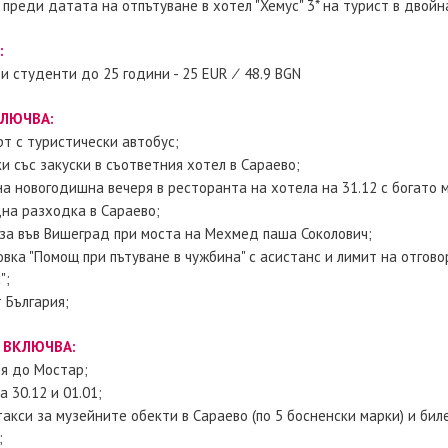
преди датата на отпътуване в хотел "Хемус" 3* на турист в двойна 
:
и студенти до 25 години - 25 EUR ∕ 48.9 BGN
КЛЮЧВА:
т с туристически автобус;
и със закуски в съответния хотел в Сараево;
а новогодишна вечеря в ресторанта на хотела на 31.12 с богато м
на разходка в Сараево;
за във Вишеград при моста на Мехмед паша Соколович;
вка "Помощ при пътуване в чужбина" с асистанс и лимит на отгов
";
 България;
 ВКЛЮЧВА:
ия до Мостар;
а 30.12 и 01.01;
акси за музейните обекти в Сараево (по 5 босненски марки) и биле
;