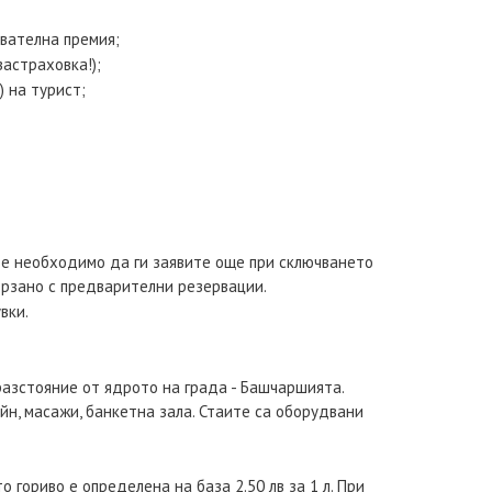
ователна премия;
астраховка!);
) на турист;
, е необходимо да ги заявите още при сключването
ързано с предварителни резервации.
вки.
 разстояние от ядрото на града - Башчаршията.
ейн, масажи, банкетна зала. Стаите са оборудвани
 гориво е определена на база 2.50 лв за 1 л. При