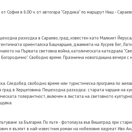
от София в 6.00 ч. от автогара "Сердика" по маршрут Ниш - Сараев
ешеходна разходка в Сараево, град, известен като Малкият Йерусал
втентичната ориенталска Башчаршия, джамията на Хусрев бег, Лат
ачалото на Първата световна война, католическата катедрала "Све
 Богородично". Свободно време. Празнична новогодишна вечеря с 
ска. Следобед свободно време или туристическа програма по жела
я град в Херцеговина. Пешеходна разходка: старата чаршия на ку
ическата толерантност, включен в листата на световното културн
щувка.
тпътуване за България. По пътя - фотопауза във Вишеград при ста
ович е възпят в най-известния роман на нобеловия лауреат Иво Анд