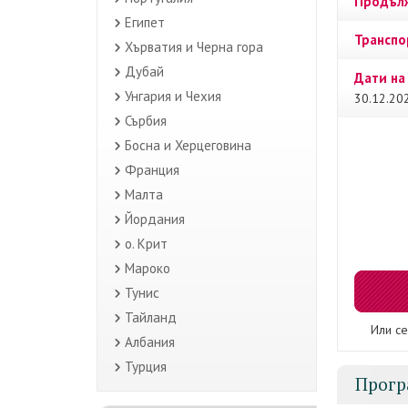
Продълж
Египет
Транспо
Хърватия и Черна гора
Дубай
Дати на
Унгария и Чехия
30.12.202
Сърбия
Босна и Херцеговина
Франция
Малта
Йордания
о. Крит
Мароко
Тунис
Тайланд
Или се
Албания
Турция
Прогр