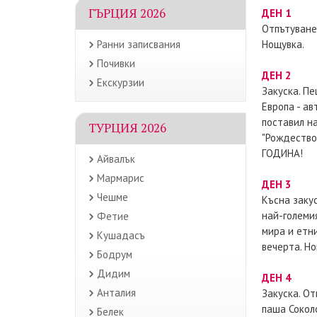
ГЪРЦИЯ 2026
ДЕН 1
Отпътуване 
Ранни записвания
Нощувка.
Почивки
ДЕН 2
Екскурзии
Закуска. П
Европа - а
поставил н
ТУРЦИЯ 2026
"Рождество
ГОДИНА!
Айвалък
Мармарис
ДЕН 3
Чешме
Късна заку
най-големи
Фетие
мира и етн
Кушадасъ
вечерта. Но
Бодрум
Дидим
ДЕН 4
Анталия
Закуска. О
паша Сокол
Белек