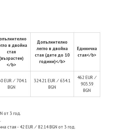
опълнително
Допълнително
егло в двойна
легло в двойна
Единична
стая
стая (дете до 10
стая<∕b>
(възрастен)
години)<∕b>
<∕b>
462 EUR ∕
0 EUR ∕ 704.1
324.21 EUR ∕ 634.1
903.59
BGN
BGN
BGN
N от 3 год.
.
а стая - 42 EUR ∕ 82.14 BGN от 3 год.