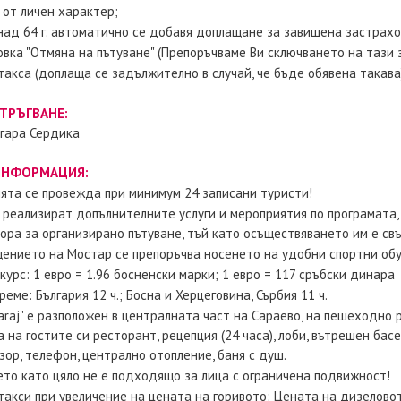
 от личен характер;
над 64 г. автоматично се добавя доплащане за завишена застрах
вка "Отмяна на пътуване" (Препоръчваме Ви сключването на тази з
такса (доплаща се задължително в случай, че бъде обявена такава
ТРЪГВАНЕ:
огара Сердикa
ИНФОРМАЦИЯ:
ията се провежда при минимум 24 записани туристи!
 реализират допълнителните услуги и мероприятия по програмата
ора за организирано пътуване, тъй като осъществяването им е св
щението на Мостар се препоръчва носенето на удобни спортни обу
курс: 1 евро = 1.96 босненски марки; 1 евро = 117 сръбски динара
реме: България 12 ч.; Босна и Херцеговина, Сърбия 11 ч.
araj" е разположен в централната част на Сараево, на пешеходно
 на гостите си ресторант, рецепция (24 часа), лоби, вътрешен бас
зор, телефон, централно отопление, баня с душ.
ето като цяло не е подходящо за лица с ограничена подвижност!
такси при увеличение на цената на горивото: Цената на дизеловото