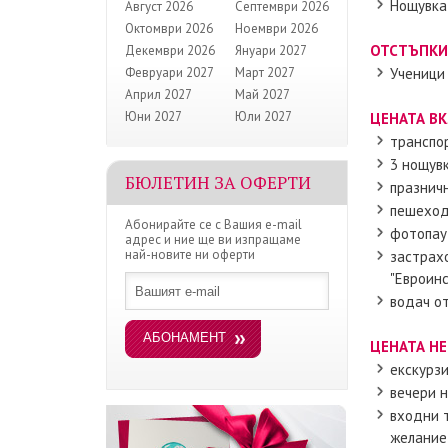
Нощувка 
Август 2026
Септември 2026
Октомври 2026
Ноември 2026
ОТСТЪПКИ
Декември 2026
Януари 2027
Февруари 2027
Март 2027
Ученици 
Април 2027
Май 2027
Юни 2027
Юли 2027
ЦЕНАТА В
транспор
3 нощувк
БЮЛЕТИН ЗА ОФЕРТИ
празничн
пешеход
Абонирайте се с Вашия e-mail
фотопау
адрес и ние ще ви изпращаме
най-новите ни оферти
застрахо
"Евроинс
водач от
ЦЕНАТА НЕ
екскурз
вечери н
входни т
желание