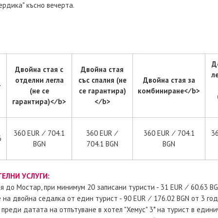
ердика" късно вечерта.
Д
Двойна стая с
Двойна стая
л
отделни легла
със спалня (не
Двойна стая за
>
(не се
се гарантира)
комбиниране<∕b>
гарантира)<∕b>
<∕b>
360 EUR ∕ 704.1
360 EUR ∕
360 EUR ∕ 704.1
36
6
BGN
704.1 BGN
BGN
ЕЛНИ УСЛУГИ:
я до Мостар, при минимум 20 записани туристи - 31 EUR ∕ 60.63 BG
 на двойна седалка от един турист - 90 EUR ∕ 176.02 BGN от 3 год
преди датата на отпътуване в хотел "Хемус" 3* на турист в единичн