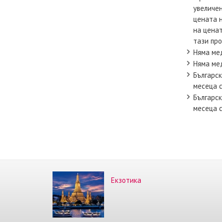
увеличен
цената н
на ценат
тази про
Няма мед
Няма мед
Българс
месеца с
Българс
месеца с
Екзотика