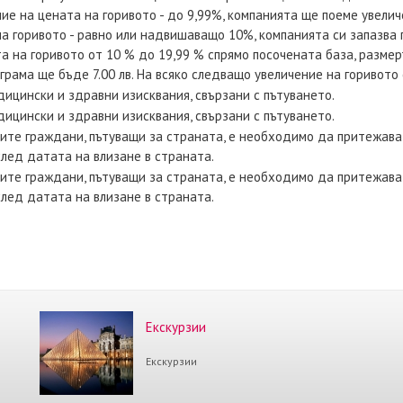
ие на цената на горивото - до 9,99%, компанията ще поеме увелич
а горивото - равно или надвишаващо 10%, компанията си запазва 
а на горивото от 10 % до 19,99 % спрямо посочената база, размер
грама ще бъде 7.00 лв. На всяко следващо увеличение на горивото
ицински и здравни изисквания, свързани с пътуването.
ицински и здравни изисквания, свързани с пътуването.
ките граждани, пътуващи за страната, е необходимо да притежава
лед датата на влизане в страната.
ките граждани, пътуващи за страната, е необходимо да притежава
лед датата на влизане в страната.
Екскурзии
Екскурзии